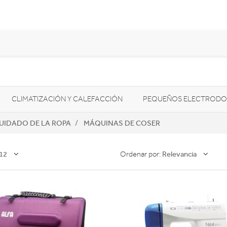
CLIMATIZACIÓN Y CALEFACCIÓN
PEQUEÑOS ELECTRODO
UIDADO DE LA ROPA
MÁQUINAS DE COSER
SONIDO / AUDIO
CÁMARAS FOTO/VÍDEO
TELEFONÍA
AS
ILUMINACIÓN
HIGIENE Y SALUD
ENERGÍA
12
Relevancia
Ordenar por: