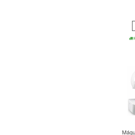
R
Máqu