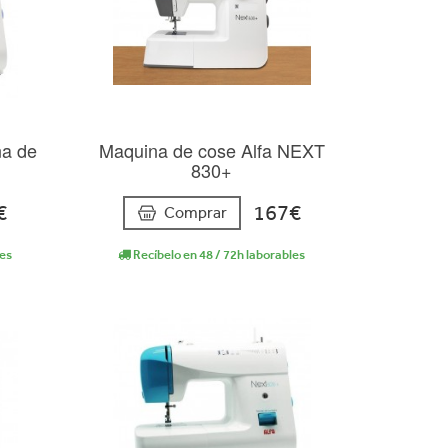
na de
Maquina de cose Alfa NEXT
830+
€
167€
Comprar
les
Recíbelo en 48 / 72h laborables