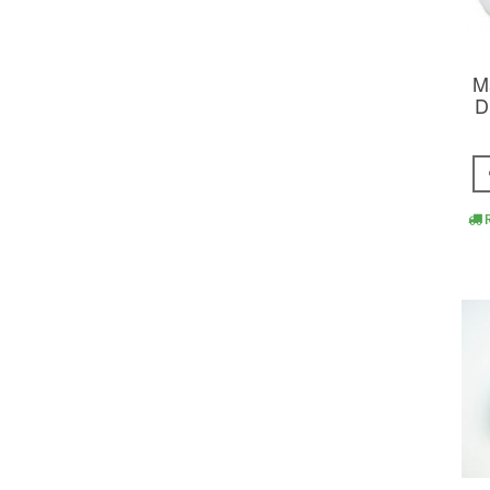
M
D
R