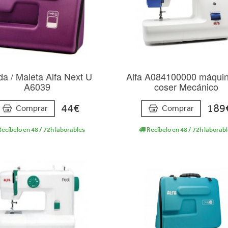
a / Maleta Alfa Next U
Alfa A084100000 máqui
A6039
coser Mecánico
44€
189
Comprar
Comprar
ecíbelo en 48 / 72h laborables
Recíbelo en 48 / 72h laborab