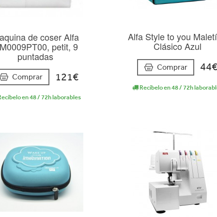
Alfa Style to you Maletí
aquina de coser Alfa
Clásico Azul
M0009PT00, petit, 9
puntadas
44
Comprar
121€
Comprar
Recíbelo en 48 / 72h laborab
ecíbelo en 48 / 72h laborables