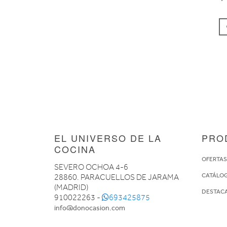
EL UNIVERSO DE LA
PRO
COCINA
OFERTA
SEVERO OCHOA 4-6
CATÁLO
28860. PARACUELLOS DE JARAMA
(MADRID)
DESTAC
910022263 -
693425875
info@donocasion.com