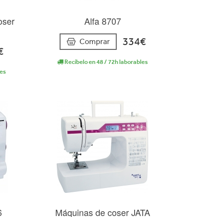
oser
Alfa 8707
334€
Comprar
€
Recíbelo en 48 / 72h laborables
les
6
Máquinas de coser JATA