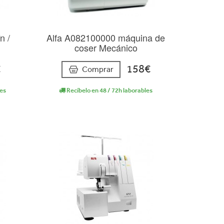
n /
Alfa A082100000 máquina de
coser Mecánico
€
158€
Comprar
les
Recíbelo en 48 / 72h laborables