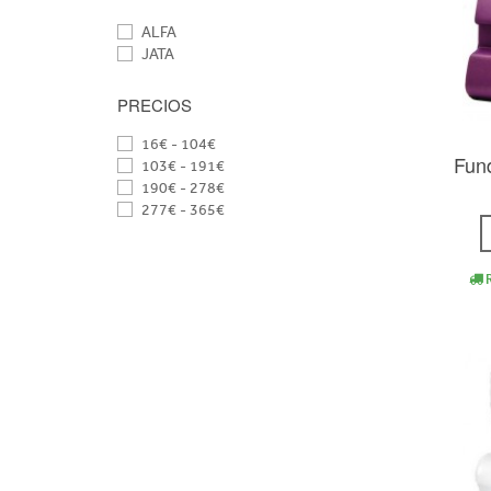
ALFA
JATA
PRECIOS
16€ - 104€
Fund
103€ - 191€
190€ - 278€
277€ - 365€
R